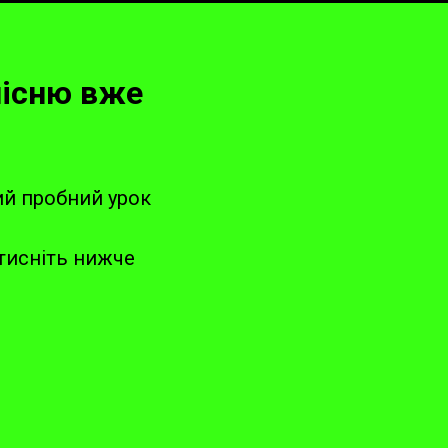
пісню вже
й пробний урок
тисніть нижче