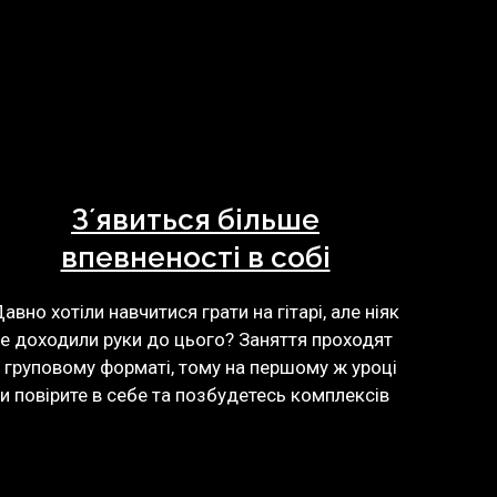
Зʼявиться більше
По
впевненості в собі
Розвин
обовʼя
авно хотіли навчитися грати на гітарі, але ніяк
Вас ри
е доходили руки до цього? Заняття проходят
влучати
 груповому форматі, тому на першому ж уроці
и повірите в себе та позбудетесь комплексів