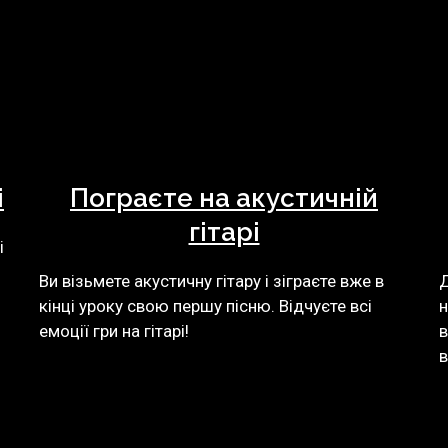
і
Пограєте на акустичній
гітарі
і
Ви візьмете акустичну гітару і зіграєте вже в
Д
кінці уроку свою першу пісню. Відчуєте всі
н
.
емоції гри на гітарі!
в
в