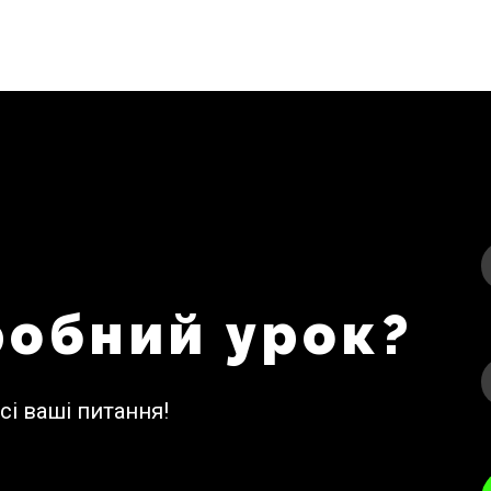
І
робний урок?
сі ваші питання!